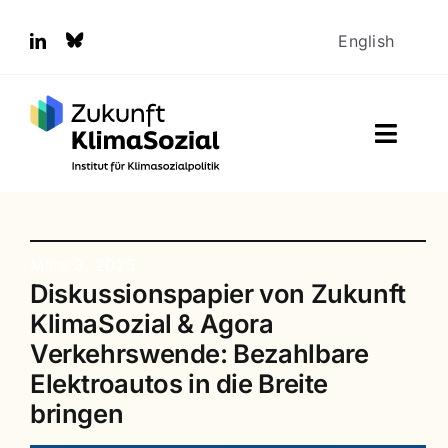
Zum
Inhalt
English
springen
Toggl
Naviga
Aktuelles
Über uns
März 3, 2025
Diskussionspapier von Zukunft
Presse
KlimaSozial & Agora
Verkehrswende: Bezahlbare
Thesen
Elektroautos in die Breite
bringen
Publikationen