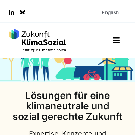
Zum
Inhalt
English
springen
Toggl
Naviga
Aktuelles
Über uns
Lösungen für eine
Presse
klimaneutrale und
Thesen
sozial gerechte Zukunft
Publikationen
Expertise, Konzepte und